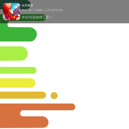
仙灵物语
大小:237.20MB | 人气:
20787W
伴你闯荡驰骋三界！